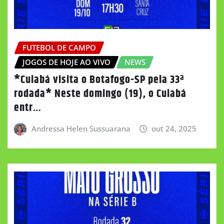
FUTEBOL DE CAMPO
JOGOS DE HOJE AO VIVO
NEWS
*Cuiabá visita o Botafogo-SP pela 33ª
rodada* Neste domingo (19), o Cuiabá
entr…
Andressa Helen Sussuarana
out 24, 2025