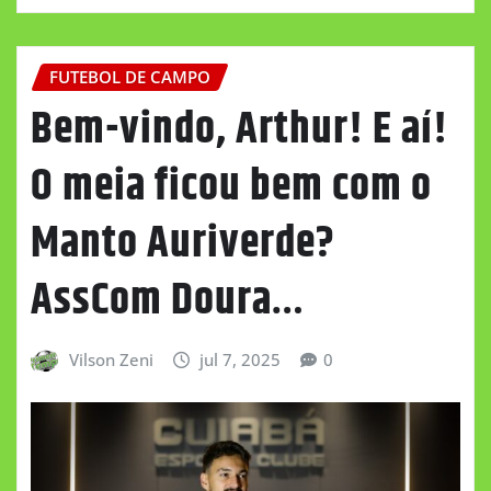
FUTEBOL DE CAMPO
Bem-vindo, Arthur! E aí!
O meia ficou bem com o
Manto Auriverde?
AssCom Doura…
Vilson Zeni
jul 7, 2025
0