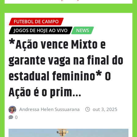
FUTEBOL DE CAMPO
JOGOS DE HOJE AO VIVO
NEWS
*Ação vence Mixto e
garante vaga na final do
estadual feminino* O
Ação é o prim…
Andressa Helen Sussuarana
out 3, 2025
0