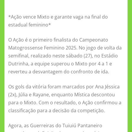
a
w
m
h
e
d
m
el
h
c
it
ai
at
ss
n
ai
e
a
*Ação vence Mixto e garante vaga na final do
e
te
l
s
e
o
l
gr
re
estadual feminino*
b
r
A
n
kl
a
o
p
g
a
m
O Ação é o primeiro finalista do Campeonato
Matogrossense Feminino 2025. No jogo de volta da
o
p
er
ss
semifinal, realizado neste sábado (27), no Estádio
k
ni
Dutrinha, a equipe superou o Mixto por 4 a 1 e
ki
reverteu a desvantagem do confronto de ida.
Os gols da vitória foram marcados por Ana Jéssica
(2x), Júlia e Rayane, enquanto Mística descontou
para o Mixto. Com o resultado, o Ação confirmou a
classificação para a decisão da competição.
Agora, as Guerreiras do Tuiuiú Pantaneiro