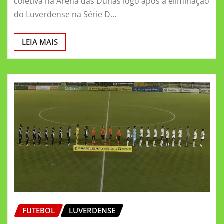
coletiva na Arena das Dunas logo após a eliminação
do Luverdense na Série D…
LEIA MAIS
FUTEBOL
LUVERDENSE