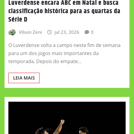
Luverdense encara ABC em Natal e busca
classificação histórica para as quartas da
Série D
Vilson Zeni
jul 23, 2026
0
O Luverdense volta a campo neste fim de semana
para um dos jogos mais importantes da
temporada. Depois do empate…
LEIA MAIS