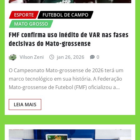
ESPORTE
FUTEBOL DE CAMPO
MATO GROSSO
FMF confirma uso inédito de VAR nas fases
decisivas do Mato-grossense
Vilson Zeni
jan 26, 2026
0
O Campeonato Mato-grossense de 2026 terá um
marco tecnológico em sua história. A Federação
Mato-grossense de Futebol (FMF) oficializou a…
LEIA MAIS