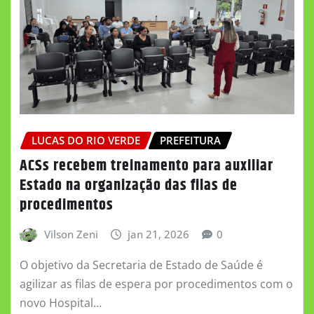
LUCAS DO RIO VERDE
PREFEITURA
ACSs recebem treinamento para auxiliar
Estado na organização das filas de
procedimentos
Vilson Zeni
jan 21, 2026
0
O objetivo da Secretaria de Estado de Saúde é
agilizar as filas de espera por procedimentos com o
novo Hospital…