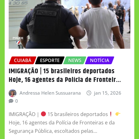
CUIABÁ
ESPORTE
NEWS
NOTÍCIA
IMIGRAÇÃO | 15 brasileiros deportados
Hoje, 16 agentes da Polícia de Fronteir…
Andressa Helen Sussuarana
jan 15, 2026
0
IMIGRAÇÃO |
15 brasileiros deportados
Hoje, 16 agentes da Polícia de Fronteiras e da
Segurança Pública, escoltados pelas…