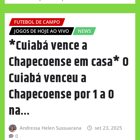
FUTEBOL DE CAMPO
JOGOS DE HOJE AO VIVO
NEWS
*Cuiabá vence a
Chapecoense em casa* O
Cuiabá venceu a
Chapecoense por 1 a 0
na…
Andressa Helen Sussuarana
set 23, 2025
0