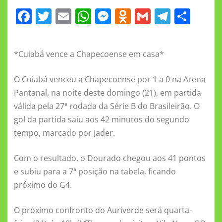
F
T
E
W
M
O
G
T
S
a
w
m
h
e
d
m
el
h
c
it
ai
at
ss
n
ai
e
a
*Cuiabá vence a Chapecoense em casa*
e
te
l
s
e
o
l
gr
re
b
r
A
n
kl
a
O Cuiabá venceu a Chapecoense por 1 a 0 na Arena
o
p
g
a
m
Pantanal, na noite deste domingo (21), em partida
válida pela 27ª rodada da Série B do Brasileirão. O
o
p
er
ss
gol da partida saiu aos 42 minutos do segundo
k
ni
tempo, marcado por Jader.
ki
Com o resultado, o Dourado chegou aos 41 pontos
e subiu para a 7ª posição na tabela, ficando
próximo do G4.
O próximo confronto do Auriverde será quarta-