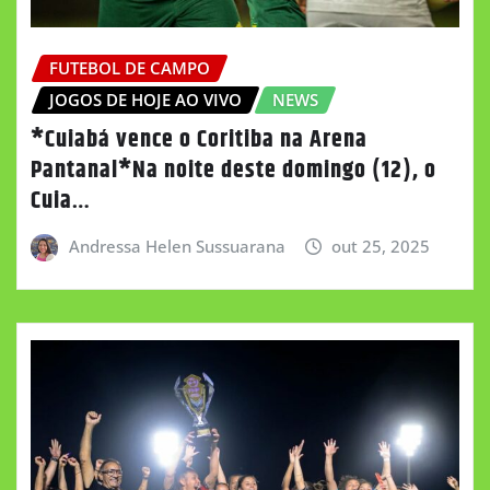
FUTEBOL DE CAMPO
JOGOS DE HOJE AO VIVO
NEWS
*Cuiabá vence o Coritiba na Arena
Pantanal*Na noite deste domingo (12), o
Cuia…
Andressa Helen Sussuarana
out 25, 2025