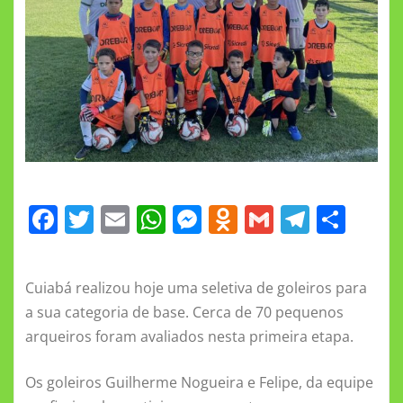
F
T
E
W
M
O
G
T
S
a
w
m
h
e
d
m
el
h
c
it
ai
at
ss
n
ai
e
a
Cuiabá realizou hoje uma seletiva de goleiros para
e
te
l
s
e
o
l
gr
re
a sua categoria de base. Cerca de 70 pequenos
b
r
A
n
kl
a
arqueiros foram avaliados nesta primeira etapa.
o
p
g
a
m
Os goleiros Guilherme Nogueira e Felipe, da equipe
o
p
er
ss