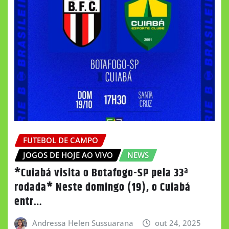
FUTEBOL DE CAMPO
JOGOS DE HOJE AO VIVO
NEWS
*Cuiabá visita o Botafogo-SP pela 33ª
rodada* Neste domingo (19), o Cuiabá
entr…
Andressa Helen Sussuarana
out 24, 2025