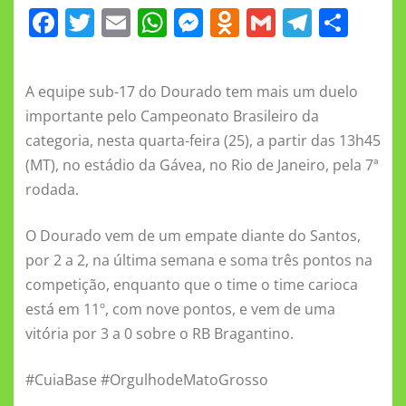
F
T
E
W
M
O
G
T
S
a
w
m
h
e
d
m
el
h
c
it
ai
at
ss
n
ai
e
a
A equipe sub-17 do Dourado tem mais um duelo
e
te
l
s
e
o
l
gr
re
importante pelo Campeonato Brasileiro da
b
r
A
n
kl
a
categoria, nesta quarta-feira (25), a partir das 13h45
o
p
g
a
m
(MT), no estádio da Gávea, no Rio de Janeiro, pela 7ª
o
p
er
ss
rodada.
k
ni
O Dourado vem de um empate diante do Santos,
ki
por 2 a 2, na última semana e soma três pontos na
competição, enquanto que o time o time carioca
está em 11º, com nove pontos, e vem de uma
vitória por 3 a 0 sobre o RB Bragantino.
#CuiaBase #OrgulhodeMatoGrosso