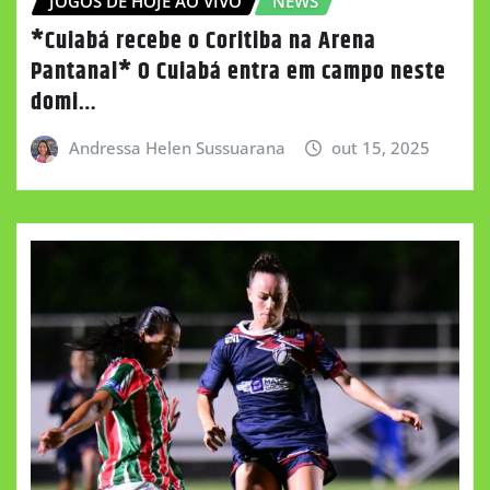
JOGOS DE HOJE AO VIVO
NEWS
*Cuiabá recebe o Coritiba na Arena
Pantanal* O Cuiabá entra em campo neste
domi…
Andressa Helen Sussuarana
out 15, 2025