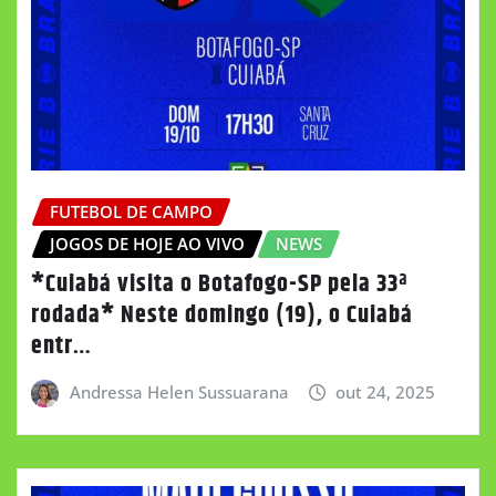
FUTEBOL DE CAMPO
JOGOS DE HOJE AO VIVO
NEWS
*Cuiabá visita o Botafogo-SP pela 33ª
rodada* Neste domingo (19), o Cuiabá
entr…
Andressa Helen Sussuarana
out 24, 2025