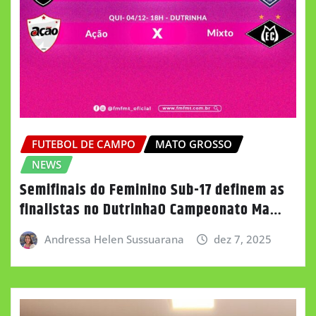
FUTEBOL DE CAMPO
MATO GROSSO
NEWS
Semifinais do Feminino Sub-17 definem as
finalistas no DutrinhaO Campeonato Ma…
Andressa Helen Sussuarana
dez 7, 2025