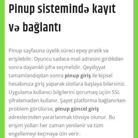
Pinup sistemində kayıt
və bağlantı
Pinup sayfasına üyelik süreci epey pratik və
erişilebilir. Oyuncu sadəcə mail adresini girdikdən
sonra dayanıklı şifrə seçmelidir. Qeydiyyat
tamamlandıqdan sonra
pinup giriş
ile kişisel
hesabınıza giriş yaparak slotlara başlaya bilərsiniz.
Uygulama kullanıcı bilgilerini qorumaq üçün SSL
şifrələmədən kullanır. Şayet platforma bağlanırken
problem görülürse,
pinup güncel giriş
adreslerinden yararlanmak tövsiyə olunur. Bu
erişim yolları her zaman yenilənir və tüm
engellemeyi keçməyə izin verir.