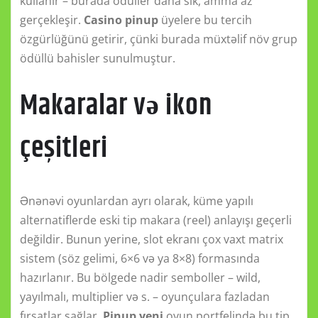
kullanır – burada ödüller daha sık, amma az
gerçekleşir.
Casino pinup
üyelere bu tercih
özgürlüğünü getirir, çünki burada müxtəlif növ grup
ödüllü bahisler sunulmuştur.
Makaralar və ikon
çeşitleri
Ənənəvi oyunlardan ayrı olarak, küme yapılı
alternatiflerde eski tip makara (reel) anlayışı geçerli
değildir. Bunun yerine, slot ekranı çox vaxt matrix
sistem (söz gelimi, 6×6 və ya 8×8) formasında
hazırlanır. Bu bölgede nadir semboller – wild,
yayılmalı, multiplier və s. – oyunçulara fazladan
fırsatlar sağlar.
Pinup yeni
oyun portfelində bu tip