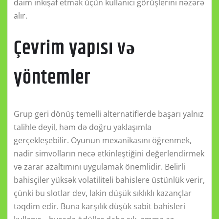
daim inkişaf etmək üçün kullanıcı görüşlerini nəzərə
alır.
Çevrim yapısı və
yöntemler
Grup geri dönüş temelli alternatiflerde başarı yalnız
talihle deyil, həm də doğru yaklaşımla
gerçekleşebilir. Oyunun mexanikasını öğrenmek,
nadir simvolların necə etkinleştiğini değerlendirmek
və zarar azaltımını uygulamak önemlidir. Belirli
bahisçiler yüksək volatiliteli bahislere üstünlük verir,
çünki bu slotlar dev, lakin düşük sıklıklı kazançlar
təqdim edir. Buna karşılık düşük sabit bahisleri