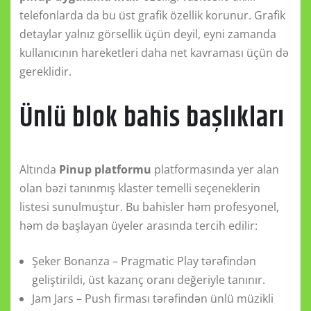
telefonlarda da bu üst grafik özellik korunur. Grafik
detaylar yalnız görsellik üçün deyil, eyni zamanda
kullanıcının hareketleri daha net kavraması üçün də
gereklidir.
Ünlü blok bahis başlıkları
Altında
Pinup platformu
platformasında yer alan
olan bəzi tanınmış klaster temelli seçeneklerin
listesi sunulmuştur. Bu bahisler həm profesyonel,
həm də başlayan üyeler arasında tercih edilir:
Şeker Bonanza – Pragmatic Play tərəfindən
geliştirildi, üst kazanç oranı değeriyle tanınır.
Jam Jars – Push firması tərəfindən ünlü müzikli