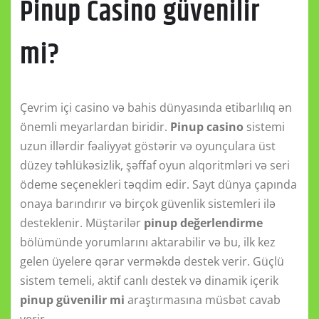
Pinup Casino güvenilir
mi?
Çevrim içi casino və bahis dünyasında etibarlılıq ən
önemli meyarlardan biridir.
Pinup casino
sistemi
uzun illərdir fəaliyyət göstərir və oyunçulara üst
düzey təhlükəsizlik, şəffaf oyun alqoritmləri və seri
ödeme seçenekleri təqdim edir. Sayt dünya çapında
onaya barındırır və birçok güvenlik sistemleri ilə
desteklenir. Müştərilər
pinup değerlendirme
bölümünde yorumlarını aktarabilir və bu, ilk kez
gelen üyelere qərar verməkdə destek verir. Güçlü
sistem temeli, aktif canlı destek və dinamik içerik
pinup güvenilir mi
araştırmasına müsbət cavab
verir.