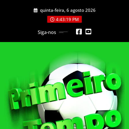
Skip
quinta-feira, 6 agosto 2026
to
content
4:43:20 PM
Siga-nos