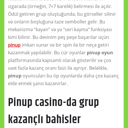
ızgarada (örneğin, 7×7 karelik) belirmesi ilə açılır.
Ödül getiren grup oluştuğunda, bu görseller silinir
və onların boşluğuna taze semboller gelir. Bu
mekanizma “kayan” və ya “seri kayma” funksiyası
kimi bilinir. Bu devinim peş peşe başarılar üçün
pinup
imkan sunar və bir spin ilə bir neçə getiri
kazanmak yapılabilir. Bu cür oyunlar
pinup oyun
platformasında kapsamlı olarak gösterilir və çox
vaxt fazla kazanç oranı faizi ilə ayrışır. Beləliklə,
pinup
oyuncuları bu tip oyunlarda daha çox kazanç
elde etmek şansı kazanırlar.
Pinup casino-da grup
kazançlı bahisler