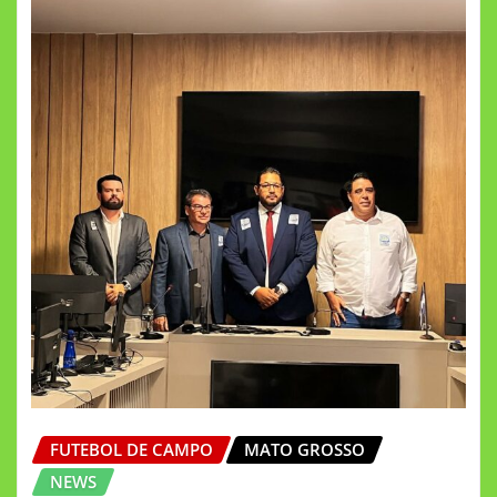
FUTEBOL DE CAMPO
MATO GROSSO
NEWS