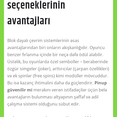
seçeneklerinin
avantajları
Blok dayalı çevrim sistemlerinin əsas
avantajlarından biri onların akışkanlığıdır. Oyuncu
benzer fırlanma içinde bir neçə dəfə ödül alabilir.
Üstəlik, bu oyunlarda özel semboller – beraberinde
özgür simgeler (joker), arttırıcılar (çarpan özellikleri)
və ek spinlər (free spins) kimi modüller mövcuddur.
Bu isə kazanç ihtimalini daha da güçlendirir.
Pinup
güvenilir mi
merakını verən istifadəçilər üçün belə
avantajların bulunması altyapının şəffaf və adil
çalışma sistemi olduğunu sübut edir.