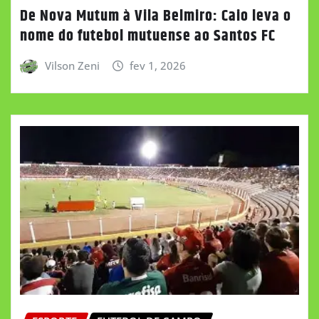
De Nova Mutum à Vila Belmiro: Caio leva o
nome do futebol mutuense ao Santos FC
Vilson Zeni
fev 1, 2026