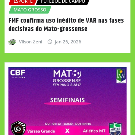
ESPORTE
FUTEBOL DE CAMPO
MATO GROSSO
FMF confirma uso inédito de VAR nas fases
decisivas do Mato-grossense
Vilson Zeni
jan 26, 2026