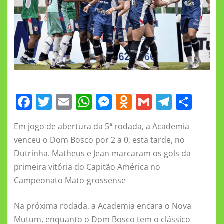
F
T
E
W
M
O
G
T
S
a
w
m
h
e
d
m
el
h
Em jogo de abertura da 5ª rodada, a Academia
c
it
ai
at
ss
n
ai
e
a
venceu o Dom Bosco por 2 a 0, esta tarde, no
e
te
l
s
e
o
l
gr
re
Dutrinha. Matheus e Jean marcaram os gols da
b
r
A
n
kl
a
primeira vitória do Capitão América no
o
p
g
a
m
Campeonato Mato-grossense
o
p
er
ss
Na próxima rodada, a Academia encara o Nova
k
ni
Mutum, enquanto o Dom Bosco tem o clássico