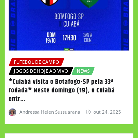
FUTEBOL DE CAMPO
JOGOS DE HOJE AO VIVO
NEWS
*Cuiabá visita o Botafogo-SP pela 33ª
rodada* Neste domingo (19), o Cuiabá
entr…
Andressa Helen Sussuarana
out 24, 2025