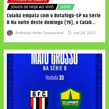
JOGOS DE HOJE AO VIVO
NEWS
Cuiabá empata com o Botafogo-SP na Série
B Na noite deste domingo (19), o Cuiab…
Andressa Helen Sussuarana
out 24, 2025