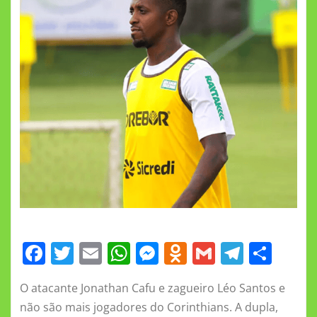
F
T
E
W
M
O
G
T
S
a
w
m
h
e
d
m
el
h
O atacante Jonathan Cafu e zagueiro Léo Santos e
c
it
ai
at
ss
n
ai
e
a
não são mais jogadores do Corinthians. A dupla,