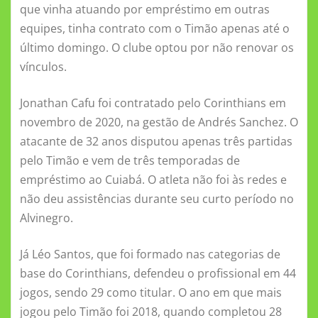
e
te
l
s
e
o
l
gr
re
que vinha atuando por empréstimo em outras
b
r
A
n
kl
a
equipes, tinha contrato com o Timão apenas até o
o
p
g
a
m
último domingo. O clube optou por não renovar os
o
p
er
ss
vínculos.
k
ni
Jonathan Cafu foi contratado pelo Corinthians em
ki
novembro de 2020, na gestão de Andrés Sanchez. O
atacante de 32 anos disputou apenas três partidas
pelo Timão e vem de três temporadas de
empréstimo ao Cuiabá. O atleta não foi às redes e
não deu assistências durante seu curto período no
Alvinegro.
Já Léo Santos, que foi formado nas categorias de
base do Corinthians, defendeu o profissional em 44
jogos, sendo 29 como titular. O ano em que mais
jogou pelo Timão foi 2018, quando completou 28