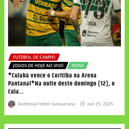
FUTEBOL DE CAMPO
JOGOS DE HOJE AO VIVO
NEWS
*Cuiabá vence o Coritiba na Arena
Pantanal*Na noite deste domingo (12), o
Cuia…
Andressa Helen Sussuarana
out 25, 2025