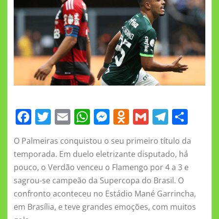
F
T
E
W
M
O
G
T
S
a
w
m
h
e
d
m
el
h
O Palmeiras conquistou o seu primeiro título da
c
it
ai
at
ss
n
ai
e
a
temporada. Em duelo eletrizante disputado, há
e
te
l
s
e
o
l
gr
re
pouco, o Verdão venceu o Flamengo por 4 a 3 e
b
r
A
n
kl
a
sagrou-se campeão da Supercopa do Brasil. O
o
p
g
a
m
confronto aconteceu no Estádio Mané Garrincha,
o
p
er
ss
em Brasília, e teve grandes emoções, com muitos