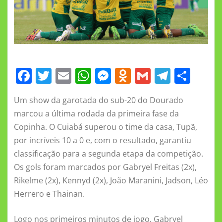
F
T
E
W
M
O
G
T
S
a
w
m
h
e
d
m
el
h
Um show da garotada do sub-20 do Dourado
c
it
ai
at
ss
n
ai
e
a
marcou a última rodada da primeira fase da
e
te
l
s
e
o
l
gr
re
Copinha. O Cuiabá superou o time da casa, Tupã,
b
r
A
n
kl
a
por incríveis 10 a 0 e, com o resultado, garantiu
o
p
g
a
m
classificação para a segunda etapa da competição.
o
p
er
ss
Os gols foram marcados por Gabryel Freitas (2x),
Rikelme (2x), Kennyd (2x), João Maranini, Jadson, Léo
k
ni
Herrero e Thainan.
ki
Logo nos primeiros minutos de jogo, Gabryel