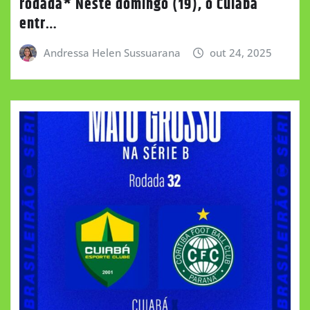
rodada* Neste domingo (19), o Cuiabá
entr…
Andressa Helen Sussuarana
out 24, 2025