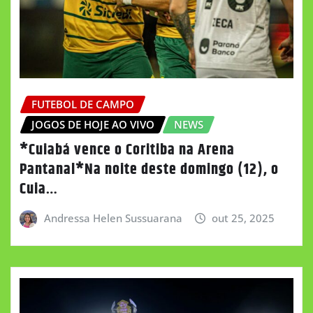
FUTEBOL DE CAMPO
JOGOS DE HOJE AO VIVO
NEWS
*Cuiabá vence o Coritiba na Arena
Pantanal*Na noite deste domingo (12), o
Cuia…
Andressa Helen Sussuarana
out 25, 2025