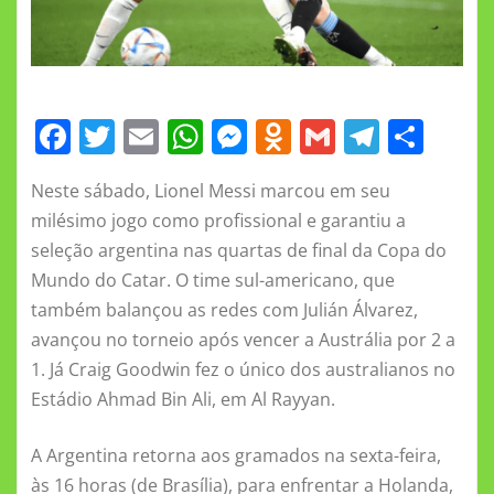
F
T
E
W
M
O
G
T
S
a
w
m
h
e
d
m
el
h
Neste sábado, Lionel Messi marcou em seu
c
it
ai
at
ss
n
ai
e
a
milésimo jogo como profissional e garantiu a
e
te
l
s
e
o
l
gr
re
seleção argentina nas quartas de final da Copa do
b
r
A
n
kl
a
Mundo do Catar. O time sul-americano, que
o
p
g
a
m
também balançou as redes com Julián Álvarez,
o
p
er
ss
avançou no torneio após vencer a Austrália por 2 a
1. Já Craig Goodwin fez o único dos australianos no
k
ni
Estádio Ahmad Bin Ali, em Al Rayyan.
ki
A Argentina retorna aos gramados na sexta-feira,
às 16 horas (de Brasília), para enfrentar a Holanda,