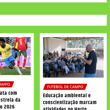
CAMPO
FUTEBOL DE CAMPO
pata com
Educação ambiental e
streia da
conscientização marcam
o 2026
atividades no Horto