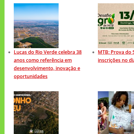
Lucas do Rio Verde celebra 38
MTB: Prova do 
anos como referência em
inscrições no d
desenvolvimento, inovação e
oportunidades