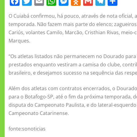
F
T
E
W
M
O
G
T
S
a
w
m
h
e
d
m
el
h
O Cuiabá confirmou, há pouco, através de nota oficial, 
c
it
ai
at
ss
n
ai
e
a
temporada. Não fazem mais parte do elenco; zagueiros Pa
e
te
l
s
e
o
l
gr
re
Cariús, volantes Camilo, Marcão, Cristhian Rivas, meio-c
b
r
A
n
kl
a
Marques.
o
p
g
a
m
“Os atletas listados não permanecem no Dourado para 
o
p
er
ss
prestados enquanto vestiram a camisa do clube, contri
k
ni
brasileiro, e desejamos sucesso na sequência das respec
ki
Além dos atletas com contratos encerrados, o Dourad
para o Botafogo-SP, até o fim da próxima temporada, do 
disputa do Campeonato Paulista, e do lateral-esquerdo A
Campeonato Catarinense.
fonte:sonoticias