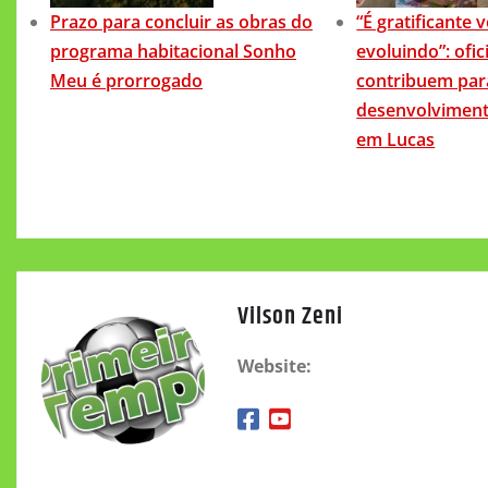
Prazo para concluir as obras do
“É gratificante 
programa habitacional Sonho
evoluindo”: ofic
Meu é prorrogado
contribuem par
desenvolviment
em Lucas
Vilson Zeni
Website: