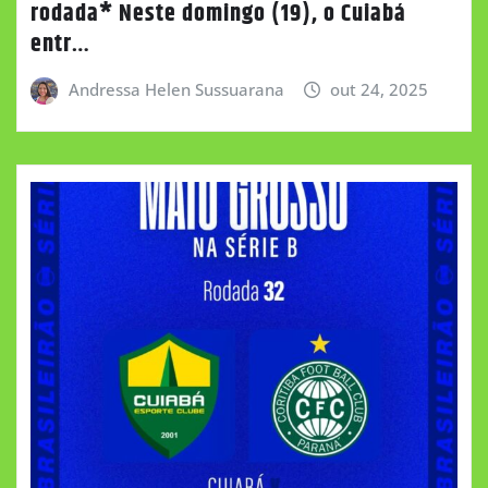
rodada* Neste domingo (19), o Cuiabá
entr…
Andressa Helen Sussuarana
out 24, 2025