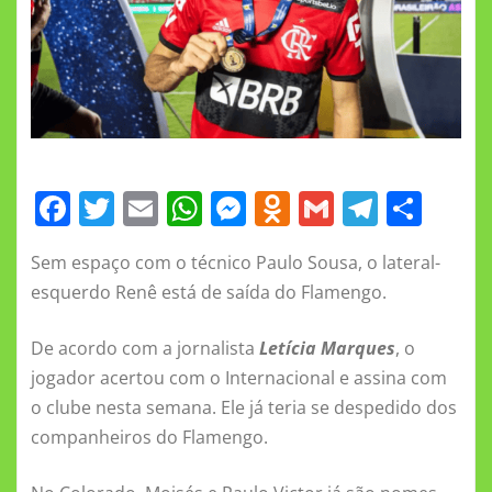
F
T
E
W
M
O
G
T
S
a
w
m
h
e
d
m
el
h
Sem espaço com o técnico Paulo Sousa, o lateral-
c
it
ai
at
ss
n
ai
e
a
esquerdo Renê está de saída do Flamengo.
e
te
l
s
e
o
l
gr
re
b
r
A
n
kl
a
De acordo com a jornalista
Letícia Marques
, o
o
p
g
a
m
jogador acertou com o Internacional e assina com
o clube nesta semana. Ele já teria se despedido dos
o
p
er
ss
companheiros do Flamengo.
k
ni
ki