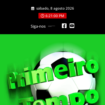
Skip
sábado, 8 agosto 2026
to
content
6:21:03 PM
Siga-nos