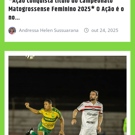
*Ação conquista título do Campeonato
Matogrossense Feminino 2025* O Ação é o
no…
Andressa Helen Sussuarana
out 24, 2025