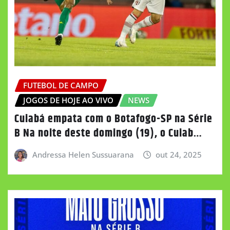
FUTEBOL DE CAMPO
JOGOS DE HOJE AO VIVO
NEWS
Cuiabá empata com o Botafogo-SP na Série
B Na noite deste domingo (19), o Cuiab…
Andressa Helen Sussuarana
out 24, 2025