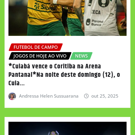
FUTEBOL DE CAMPO
JOGOS DE HOJE AO VIVO
NEWS
*Cuiabá vence o Coritiba na Arena
Pantanal*Na noite deste domingo (12), o
Cuia…
Andressa Helen Sussuarana
out 25, 2025