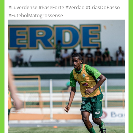
#Luverdense #BaseForte #Verdão #CriasDoPasso
#FutebolMatogrossense