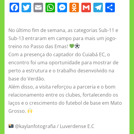
F
T
E
W
M
O
G
T
S
a
w
m
h
e
d
m
el
h
c
it
ai
at
ss
n
ai
e
a
No último fim de semana, as categorias Sub-11 e
e
te
l
s
e
o
l
gr
re
Sub-13 entraram em campo para mais um jogo-
b
r
A
n
kl
a
treino no Passo das Emas!
o
p
g
a
m
Com a presença do captador do Cuiabá EC, o
o
p
er
ss
encontro foi uma oportunidade para mostrar de
perto a estrutura e o trabalho desenvolvido na
k
ni
base do Verdão.
ki
Além disso, a visita reforçou a parceria e o bom
relacionamento entre os clubes, fortalecendo os
laços e o crescimento do futebol de base em Mato
Grosso.
@kaylanfotografia / Luverdense E.C