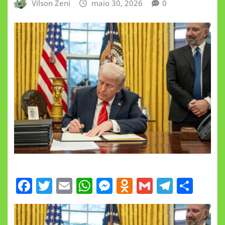
Vilson Zeni
maio 30, 2026
0
F
T
E
W
M
O
G
T
S
a
w
m
h
e
d
m
el
h
c
it
ai
at
ss
n
ai
e
a