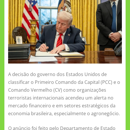
e
te
l
s
e
o
l
gr
re
b
r
A
n
kl
a
o
p
g
a
m
o
p
er
ss
k
ni
ki
A decisão do governo dos Estados Unidos de
classificar o Primeiro Comando da Capital (PCC) e o
Comando Vermelho (CV) como organizações
terroristas internacionais acendeu um alerta no
mercado financeiro e em setores estratégicos da
economia brasileira, especialmente o agronegócio.
O anúncio foi feito pelo Departamento de Estado