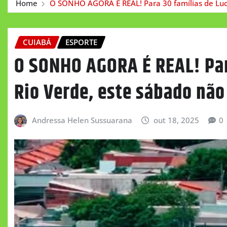
Home
O SONHO AGORA É REAL! Para 30 famílias de Luc
CUIABÁ
ESPORTE
O SONHO AGORA É REAL! Par
Rio Verde, este sábado nã
Andressa Helen Sussuarana
out 18, 2025
0