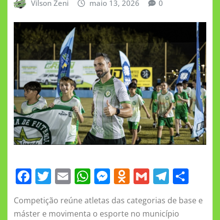
Vilson Zeni
maio 13, 2026
0
F
T
E
W
M
O
G
T
S
a
w
m
h
e
d
m
el
h
Competição reúne atletas das categorias de base e
c
it
ai
at
ss
n
ai
e
a
máster e movimenta o esporte no município