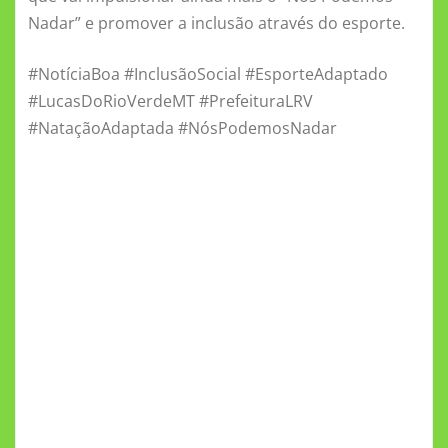
Nadar” e promover a inclusão através do esporte.
#NotíciaBoa #InclusãoSocial #EsporteAdaptado
#LucasDoRioVerdeMT #PrefeituraLRV
#NataçãoAdaptada #NósPodemosNadar