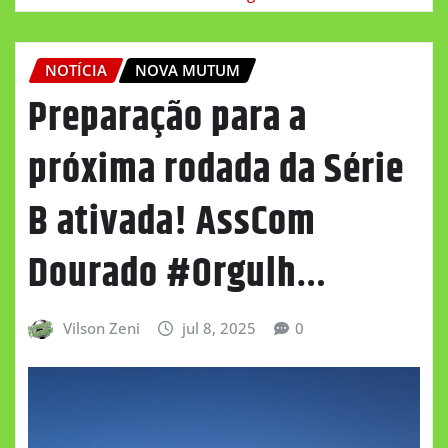
NOTÍCIA
NOVA MUTUM
Preparação para a
próxima rodada da Série
B ativada! AssCom
Dourado #Orgulh…
Vilson Zeni
jul 8, 2025
0