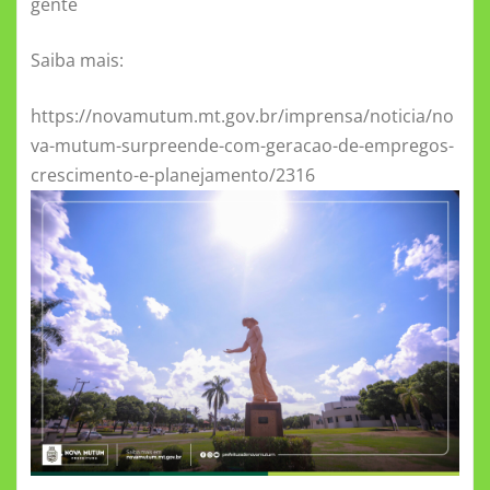
gente
k
ni
ki
Saiba mais:
https://novamutum.mt.gov.br/imprensa/noticia/no
va-mutum-surpreende-com-geracao-de-empregos-
crescimento-e-planejamento/2316