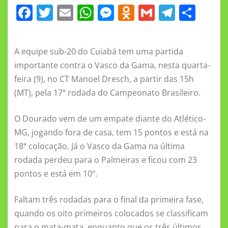
F
T
E
W
M
O
G
T
S
a
w
m
h
e
d
m
el
h
c
it
ai
at
ss
n
ai
e
a
A equipe sub-20 do Cuiabá tem uma partida
e
te
l
s
e
o
l
gr
re
importante contra o Vasco da Gama, nesta quarta-
b
r
A
n
kl
a
feira (9), no CT Manoel Dresch, a partir das 15h
o
p
g
a
m
(MT), pela 17ª rodada do Campeonato Brasileiro.
o
p
er
ss
O Dourado vem de um empate diante do Atlético-
k
ni
MG, jogando fora de casa, tem 15 pontos e está na
ki
18ª colocação. Já o Vasco da Gama na última
rodada perdeu para o Palmeiras e ficou com 23
pontos e está em 10º.
Faltam três rodadas para o final da primeira fase,
quando os oito primeiros colocados se classificam
para o mata-mata, enquanto que os três últimos