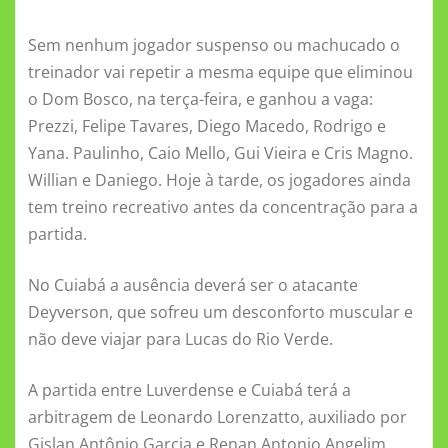
o
p
g
a
m
Sem nenhum jogador suspenso ou machucado o
o
p
er
ss
treinador vai repetir a mesma equipe que eliminou
k
ni
o Dom Bosco, na terça-feira, e ganhou a vaga:
ki
Prezzi, Felipe Tavares, Diego Macedo, Rodrigo e
Yana. Paulinho, Caio Mello, Gui Vieira e Cris Magno.
Willian e Daniego. Hoje à tarde, os jogadores ainda
tem treino recreativo antes da concentração para a
partida.
No Cuiabá a ausência deverá ser o atacante
Deyverson, que sofreu um desconforto muscular e
não deve viajar para Lucas do Rio Verde.
A partida entre Luverdense e Cuiabá terá a
arbitragem de Leonardo Lorenzatto, auxiliado por
Gislan Antônio Garcia e Renan Antonio Angelim.