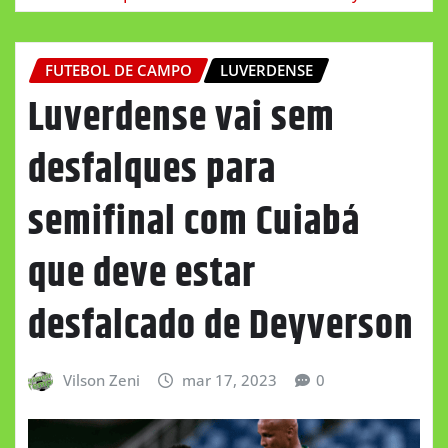
FUTEBOL DE CAMPO
LUVERDENSE
Luverdense vai sem
desfalques para
semifinal com Cuiabá
que deve estar
desfalcado de Deyverson
Vilson Zeni
mar 17, 2023
0