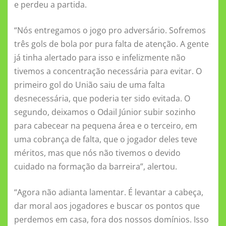
o
p
er
ss
e perdeu a partida.
k
ni
“Nós entregamos o jogo pro adversário. Sofremos
ki
três gols de bola por pura falta de atenção. A gente
já tinha alertado para isso e infelizmente não
tivemos a concentração necessária para evitar. O
primeiro gol do União saiu de uma falta
desnecessária, que poderia ter sido evitada. O
segundo, deixamos o Odail Júnior subir sozinho
para cabecear na pequena área e o terceiro, em
uma cobrança de falta, que o jogador deles teve
méritos, mas que nós não tivemos o devido
cuidado na formação da barreira”, alertou.
“Agora não adianta lamentar. É levantar a cabeça,
dar moral aos jogadores e buscar os pontos que
perdemos em casa, fora dos nossos domínios. Isso