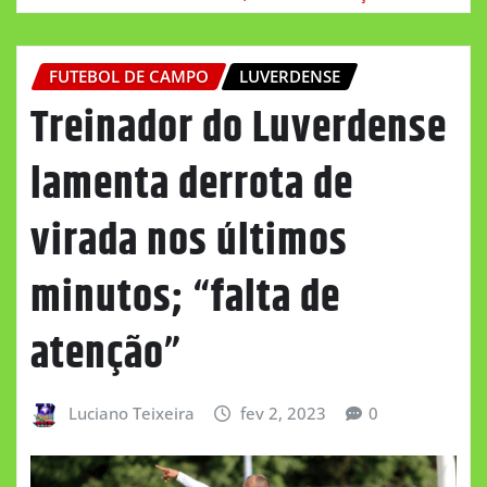
FUTEBOL DE CAMPO
LUVERDENSE
Treinador do Luverdense
lamenta derrota de
virada nos últimos
minutos; “falta de
atenção”
Luciano Teixeira
fev 2, 2023
0