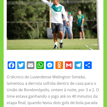
F
T
E
W
M
O
G
T
S
a
w
m
h
e
d
m
el
h
O técnico do Luverdense Welington Simeão,
c
it
ai
at
ss
n
ai
e
a
lamentou a derrota sofrida dentro de casa para o
e
te
l
s
e
o
l
gr
re
União de Rondonópolis, ontem à noite, por 3 a 2. O
b
r
A
n
kl
a
time estava ganhando o jogo até os 40 minutos da
o
p
g
a
m
etapa final, quando levou dois gols de bola parada