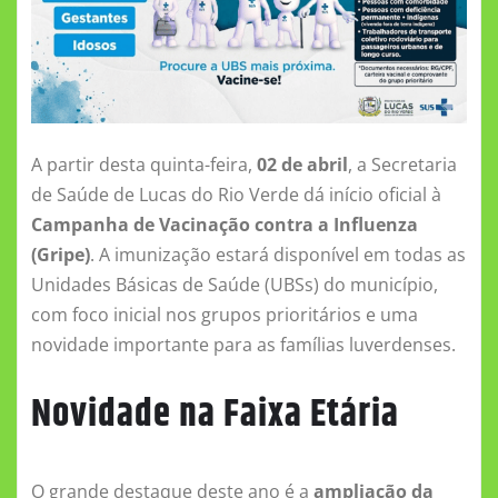
o
p
g
a
m
o
p
er
ss
k
ni
ki
A partir desta quinta-feira,
02 de abril
, a Secretaria
de Saúde de Lucas do Rio Verde dá início oficial à
Campanha de Vacinação contra a Influenza
(Gripe)
. A imunização estará disponível em todas as
Unidades Básicas de Saúde (UBSs) do município,
com foco inicial nos grupos prioritários e uma
novidade importante para as famílias luverdenses.
Novidade na Faixa Etária
O grande destaque deste ano é a
ampliação da