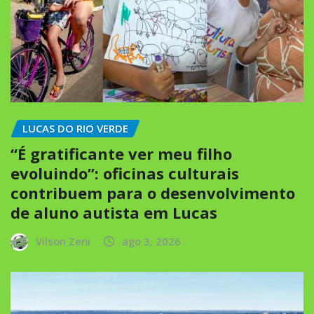
LUCAS DO RIO VERDE
“É gratificante ver meu filho
evoluindo”: oficinas culturais
contribuem para o desenvolvimento
de aluno autista em Lucas
Vilson Zeni
ago 3, 2026