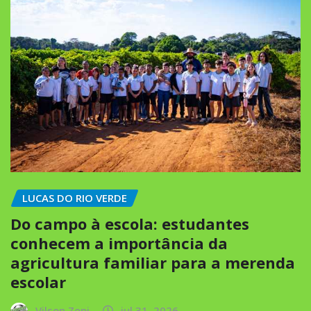
LUCAS DO RIO VERDE
Do campo à escola: estudantes
conhecem a importância da
agricultura familiar para a merenda
escolar
Vilson Zeni
jul 31, 2026