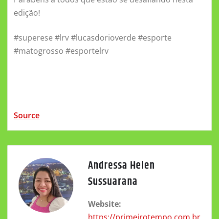
edição!
#superese #lrv #lucasdorioverde #esporte
#matogrosso #esportelrv
Source
Andressa Helen
Sussuarana
Website:
https://primeirotempo.com.br