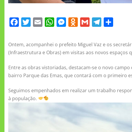
F
T
E
W
M
O
G
T
S
a
w
m
h
e
d
m
el
h
c
it
ai
at
ss
n
ai
e
a
Ontem, acompanhei o prefeito Miguel Vaz e os secretári
e
te
l
s
e
o
l
gr
re
(Infraestrutura e Obras) em visitas aos novos espaços
b
r
A
n
kl
a
o
p
g
a
m
Entre as obras vistoriadas, destacam-se o novo campo d
bairro Parque das Emas, que contará com o primeiro esp
o
p
er
ss
k
ni
Seguimos empenhados em realizar um trabalho responsá
ki
à população.