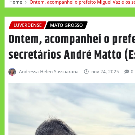
Home
Ontem, acompanhei o prefeito Miguel Vaz e os s
LUVERDENSE
MATO GROSSO
Ontem, acompanhei o prefe
secretários André Matto (
Andressa Helen Sussuarana
nov 24, 2025
0