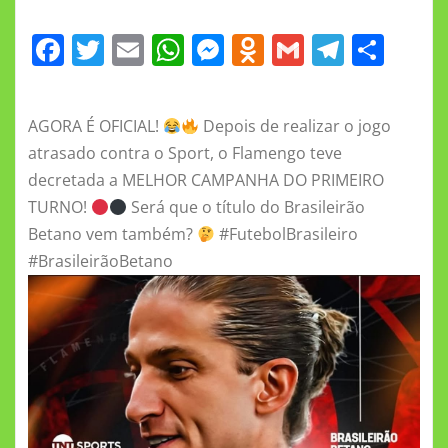
F
T
E
W
M
O
G
T
S
a
w
m
h
e
d
m
el
h
c
it
ai
at
ss
n
ai
e
a
AGORA É OFICIAL!
Depois de realizar o jogo
e
te
l
s
e
o
l
gr
re
atrasado contra o Sport, o Flamengo teve
b
r
A
n
kl
a
decretada a MELHOR CAMPANHA DO PRIMEIRO
o
p
g
a
m
TURNO!
Será que o título do Brasileirão
o
p
er
ss
Betano vem também?
#FutebolBrasileiro
#BrasileirãoBetano
k
ni
ki