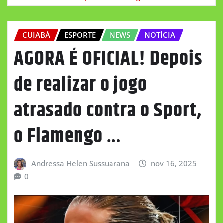
CUIABÁ
ESPORTE
NEWS
NOTÍCIA
AGORA É OFICIAL! Depois
de realizar o jogo
atrasado contra o Sport,
o Flamengo …
Andressa Helen Sussuarana
nov 16, 2025
0