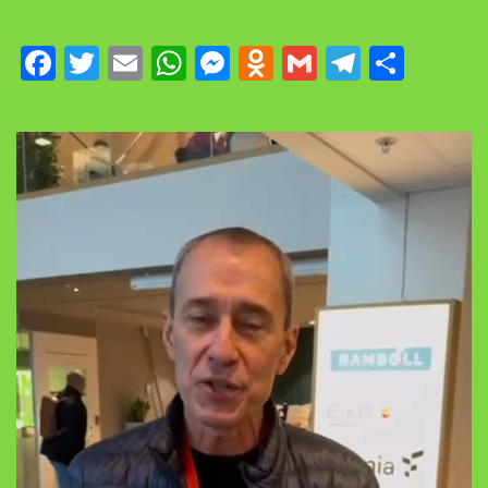
F
T
E
W
M
O
G
T
S
a
w
m
h
e
d
m
el
h
c
it
ai
at
ss
n
ai
e
ar
e
te
l
s
e
o
l
g
e
b
r
A
n
kl
ra
o
p
g
a
m
o
p
e
ss
k
r
ni
ki