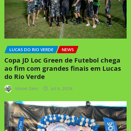
LUCAS DO RIO VERDE
NEWS
Copa JD Loc Green de Futebol chega
ao fim com grandes finais em Lucas
do Rio Verde
Vilson Zeni
jul 6, 2026