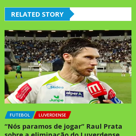
RELATED STORY
FUTEBOL
LUVERDENSE
“Nós paramos de jogar” Raul Prata
sobre a eliminação do Luverdense