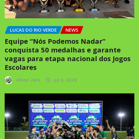
LUCAS DO RIO VERDE
NEWS
Equipe “Nós Podemos Nadar”
conquista 50 medalhas e garante
vagas para etapa nacional dos Jogos
Escolares
Vilson Zeni
jul 6, 2026