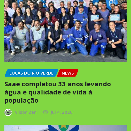
LUCAS DO RIO VERDE
NEWS
Saae completou 33 anos levando
água e qualidade de vida à
população
Vilson Zeni
jul 4, 2026