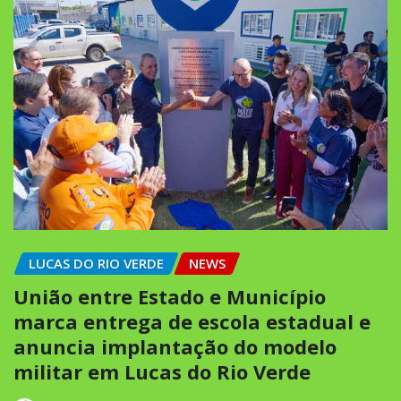
LUCAS DO RIO VERDE
NEWS
União entre Estado e Município
marca entrega de escola estadual e
anuncia implantação do modelo
militar em Lucas do Rio Verde