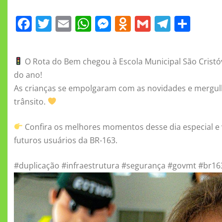
F
T
E
W
M
O
G
T
S
a
w
m
h
e
d
m
el
h
c
it
ai
at
ss
n
ai
e
a
O Rota do Bem chegou à Escola Municipal São Cristó
e
te
l
s
e
o
l
gr
re
do ano!
b
r
A
n
kl
a
As crianças se empolgaram com as novidades e mergu
o
p
g
a
m
trânsito.
o
p
er
ss
Confira os melhores momentos desse dia especial e
k
ni
futuros usuários da BR-163.
ki
#duplicação #infraestrutura #segurança #govmt #br16