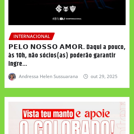
INTERNACIONAL
𝗣𝗘𝗟𝗢 𝗡𝗢𝗦𝗦𝗢 𝗔𝗠𝗢𝗥. Daqui a pouco,
às 10h, não sócios(as) poderão garantir
ingre…
Andressa Helen Sussuarana
out 29, 2025