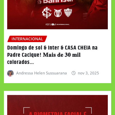
INTERNACIONAL
Domingo de sol & Inter & CASA CHEIA na
Padre Cacique! 𝐌𝐚𝐢𝐬 𝐝𝐞 𝟑𝟎 𝐦𝐢𝐥
colorados…
Andressa Helen Sussuarana
nov 3, 2025