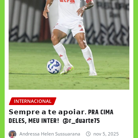
INTERNACIONAL
𝗦𝗲𝗺𝗽𝗿𝗲 𝗮 𝘁𝗲 𝗮𝗽𝗼𝗶𝗮𝗿. PRA CIMA
DELES, MEU INTER! @r_duarte75
Andressa Helen Sussuarana
nov 5, 2025