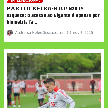
INTERNACIONAL
𝗣𝗔𝗥𝗧𝗜𝗨 𝗕𝗘𝗜𝗥𝗔-𝗥𝗜𝗢! Não te
esquece: o acesso ao Gigante é apenas por
biometria fa…
Andressa Helen Sussuarana
nov 2, 2025