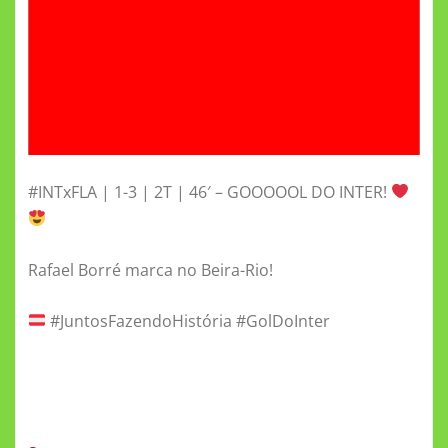
#INTxFLA | 1-3 | 2T | 46′ – GOOOOOL DO INTER!
Rafael Borré marca no Beira-Rio!
#JuntosFazendoHistória #GolDoInter