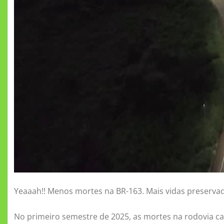
Yeaaah!! Menos mortes na BR-163. Mais vidas preserva
No primeiro semestre de 2025, as mortes na rodovia c