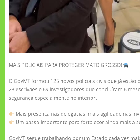
MAIS POLICIAIS PARA PROTEGER MATO GROSSO!
O GovMT formou 125 novos policiais civis que já estão 
28 escrivães e 69 investigadores que concluíram 6 mes
segurança especialmente no interior.
Mais presença nas delegacias, mais agilidade nas inv
Um passo importante para fortalecer ainda mais a 
GovMT segue trabalhando por um Estado cada vez mai