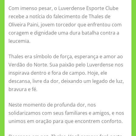
c
it
ai
at
ss
n
ai
e
a
Com imenso pesar, o Luverdense Esporte Clube
e
te
l
s
e
o
l
gr
re
recebe a notícia do falecimento de Thales de
b
r
A
n
kl
a
Oliveira Paini, jovem torcedor que enfrentou com
o
p
g
a
m
coragem e dignidade uma dura batalha contra a
o
p
er
ss
leucemia.
k
ni
Thales era símbolo de força, esperança e amor ao
ki
Verdão do Norte. Sua paixão pelo Luverdense nos
inspirava dentro e fora de campo. Hoje, ele
descansa, livre da dor, deixando um legado de luz,
bravura e fé.
Neste momento de profunda dor, nos
solidarizamos com seus familiares e amigos, e nos
unimos em oração para que encontrem conforto.