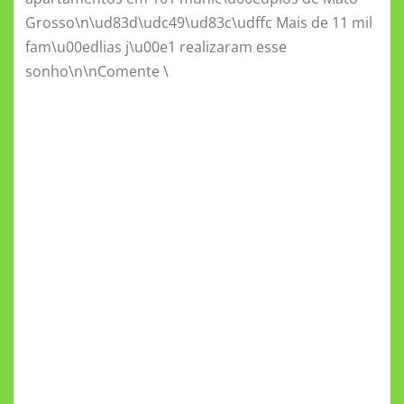
Grosso\n\ud83d\udc49\ud83c\udffc Mais de 11 mil
fam\u00edlias j\u00e1 realizaram esse
sonho\n\nComente \