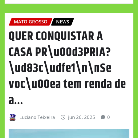
MATO GROSSO
NEWS
QUER CONQUISTAR A
CASA PR\u00d3PRIA?
\ud83c\udfe1\n\nSe
voc\u00ea tem renda de
a…
Luciano Teixeira
jun 26, 2025
0