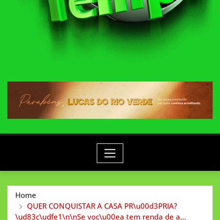
Home
QUER CONQUISTAR A CASA PR\u00d3PRIA?
\ud83c\udfe1\n\nSe voc\u00ea tem renda de a…