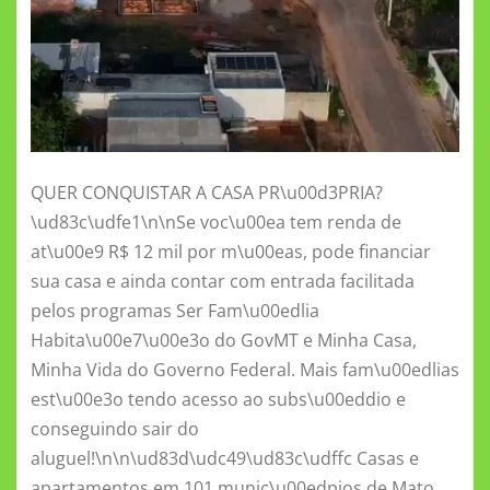
QUER CONQUISTAR A CASA PR\u00d3PRIA?
\ud83c\udfe1\n\nSe voc\u00ea tem renda de
at\u00e9 R$ 12 mil por m\u00eas, pode financiar
sua casa e ainda contar com entrada facilitada
pelos programas Ser Fam\u00edlia
Habita\u00e7\u00e3o do GovMT e Minha Casa,
Minha Vida do Governo Federal. Mais fam\u00edlias
est\u00e3o tendo acesso ao subs\u00eddio e
conseguindo sair do
aluguel!\n\n\ud83d\udc49\ud83c\udffc Casas e
apartamentos em 101 munic\u00edpios de Mato