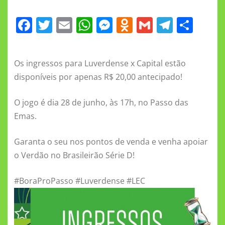
F
T
E
W
M
O
G
T
S
a
w
m
h
e
d
m
el
h
c
it
ai
at
ss
n
ai
e
a
Os ingressos para Luverdense x Capital estão
e
te
l
s
e
o
l
gr
re
disponíveis por apenas R$ 20,00 antecipado!
b
r
A
n
kl
a
o
p
g
a
m
O jogo é dia 28 de junho, às 17h, no Passo das
Emas.
o
p
er
ss
k
ni
Garanta o seu nos pontos de venda e venha apoiar
ki
o Verdão no Brasileirão Série D!
#BoraProPasso #Luverdense #LEC