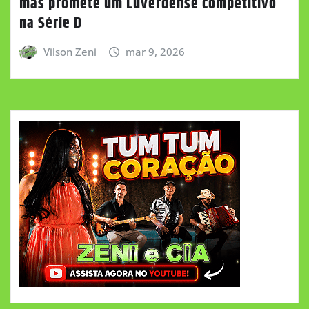
mas promete um Luverdense competitivo
na Série D
Vilson Zeni
mar 9, 2026