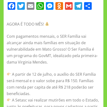
F
T
E
W
M
O
G
T
S
a
w
m
h
e
d
m
el
h
c
it
ai
at
ss
n
ai
e
a
AGORA É TODO MÊS!
e
te
l
s
e
o
l
gr
re
b
r
A
n
kl
a
Com pagamentos mensais, o SER Família vai
o
p
g
a
m
alcançar ainda mais famílias em situação de
vulnerabilidade em Mato Grosso! O Ser Família é
o
p
er
ss
um programa do GovMT, idealizado pela primeira-
k
ni
dama Virginia Mendes.
ki
A partir de 12 de julho, o auxílio do SER Família
será mensal e o valor sobe para R$ 150. Famílias
com renda per capita de até R$ 218 poderão ser
beneficiadas.
A Setasc vai realizar mutirões em todo o Estado,
junto às prefeituras, para novos cadastros a partir