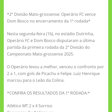
a
w
m
h
e
d
m
el
h
c
it
ai
at
ss
n
ai
e
a
*2ª Divisão Mato-grossense: Operário FC vence
e
te
l
s
e
o
l
gr
re
Dom Bosco no encerramento da 1ª rodada*
b
r
A
n
kl
a
o
p
g
a
m
Nesta segunda-feira (16), no estádio Dutrinha,
Operário FC e Dom Bosco disputaram a última
o
p
er
ss
partida da primeira rodada da 2ª Divisão do
k
ni
Campeonato Mato-grossense 2025.
ki
O Operário levou a melhor, venceu o confronto por
2 a 1, com gols de Picachu e Felipe. Luiz Henrique
marcou para o Leão da Colina.
*CONFIRA OS RESULTADOS DA 1ª RODADA:*
Atlético MT 2 x 4 Sorriso