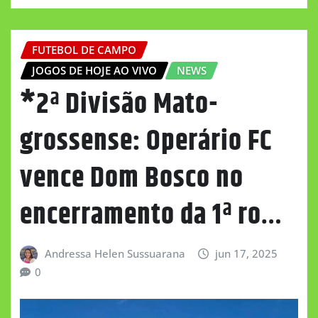
FUTEBOL DE CAMPO
JOGOS DE HOJE AO VIVO
NEWS
*2ª Divisão Mato-
grossense: Operário FC
vence Dom Bosco no
encerramento da 1ª ro…
Andressa Helen Sussuarana
jun 17, 2025
0