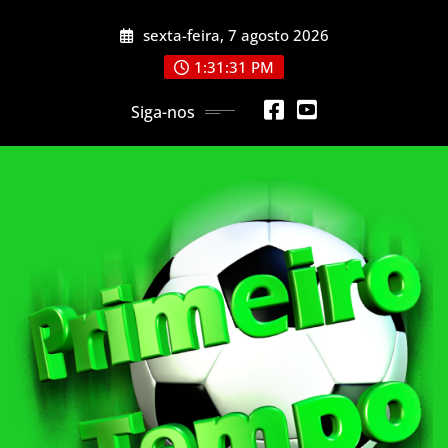
Skip
sexta-feira, 7 agosto 2026
to
content
1:31:33 PM
Siga-nos