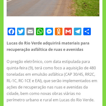
F
T
E
W
M
O
G
T
S
a
w
m
h
e
d
m
el
h
Lucas do Rio Verde adquirirá materiais para
c
it
ai
at
ss
n
ai
e
a
recuperação asfáltica de ruas e avenidas
e
te
l
s
e
o
l
gr
re
b
r
A
n
kl
a
O pregão eletrônico, com data estipulada para
o
p
g
a
m
quinta-feira (9), terá como foco a aquisição de 480
toneladas em emulsão asfáltica (CAP 30/45, RR2C,
o
p
er
ss
RL-1C, RC-1CE e EAI), que serão implementados em
k
ni
ações de recuperação nas ruas e avenidas da
ki
cidade, bem como novas obras viárias no
perímetro urbano e rural em Lucas do Rio Verde.