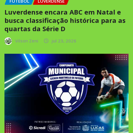
FUTEBOL
LUVERDENSE
Luverdense encara ABC em Natal e
busca classificação histórica para as
quartas da Série D
Vilson Zeni
jul 23, 2026