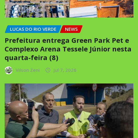
LUCAS DO RIO VERDE
NEWS
Prefeitura entrega Green Park Pet e
Complexo Arena Tessele Júnior nesta
quarta-feira (8)
Vilson Zeni
jul 7, 2026