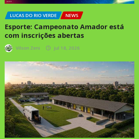
LUCAS DO RIO VERDE
NEWS
Esporte: Campeonato Amador está
com inscrições abertas
Vilson Zeni
jul 18, 2026