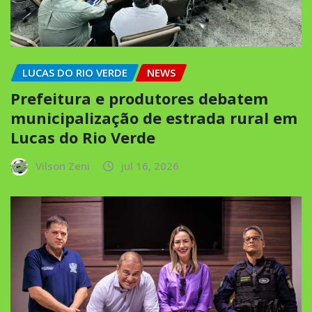
LUCAS DO RIO VERDE
NEWS
Prefeitura e produtores debatem
municipalização de estrada rural em
Lucas do Rio Verde
Vilson Zeni
jul 16, 2026