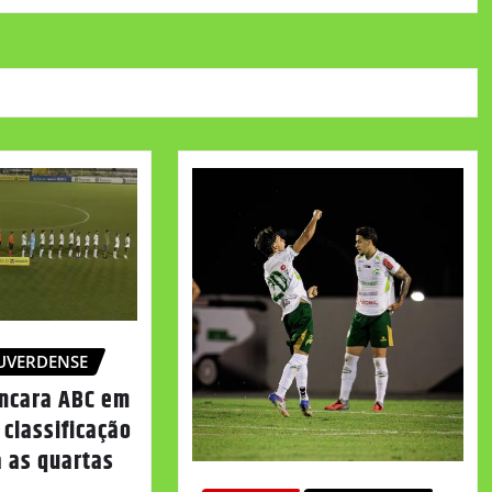
UVERDENSE
ncara ABC em
 classificação
a as quartas