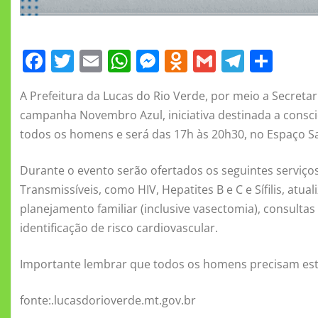
F
T
E
W
M
O
G
T
S
a
w
m
h
e
d
m
el
h
A Prefeitura da Lucas do Rio Verde, por meio a Secretaria
c
it
ai
at
ss
n
ai
e
a
campanha Novembro Azul, iniciativa destinada a consci
e
te
l
s
e
o
l
gr
re
todos os homens e será das 17h às 20h30, no Espaço 
b
r
A
n
kl
a
o
p
g
a
m
Durante o evento serão ofertados os seguintes serviço
Transmissíveis, como HIV, Hepatites B e C e Sífilis, atua
o
p
er
ss
planejamento familiar (inclusive vasectomia), consulta
k
ni
identificação de risco cardiovascular.
ki
Importante lembrar que todos os homens precisam esta
fonte:.lucasdorioverde.mt.gov.br