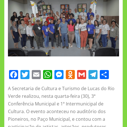
F
T
E
W
M
O
G
T
S
a
w
m
h
e
d
m
el
h
A Secretaria de Cultura e Turismo de Lucas do Rio
c
it
ai
at
ss
n
ai
e
a
Verde realizou, nesta quarta-feira (30), 3ª
e
te
l
s
e
o
l
gr
re
Conferência Municipal e 1ª Intermunicipal de
b
r
A
n
kl
a
Cultura. O evento aconteceu no auditório dos
o
p
g
a
m
Pioneiros, no Paço Municipal, e contou com a
participação de artistas, artesãos, produtores