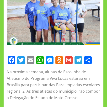
F
T
E
W
M
O
G
T
S
a
w
m
h
e
d
m
el
h
Na próxima semana, alunas da Escolinha de
c
it
ai
at
ss
n
ai
e
a
Atletismo do Programa Viva Lucas estarão em
e
te
l
s
e
o
l
gr
re
Brasília para participar das Paralimpíadas escolares
b
r
A
n
kl
a
regional 2. As três atletas do município irão compor
o
p
g
a
m
a Delegação do Estado de Mato Grosso.
o
p
er
ss