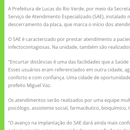
a
w
m
h
e
d
m
el
h
A Prefeitura de Lucas do Rio Verde, por meio da Secretar
c
it
ai
at
ss
n
ai
e
a
Serviço de Atendimento Especializado (SAE), instalado
e
te
l
s
e
o
l
gr
re
descerramento da placa, que marca o início dos atend
b
r
A
n
kl
a
o
p
g
a
m
O SAE é caracterizado por prestar atendimento a pacie
infectocontagiosas. Na unidade, também são realizados 
o
p
er
ss
k
ni
“Encurtar distâncias é uma das facilidades que a Saúde 
ki
Esses usuários eram referenciados em outra cidade, ag
conforto e com confiança. Uma cidade de oportunidades 
prefeito Miguel Vaz.
Os atendimentos serão realizados por uma equipe mult
psicólogo, assistente social, farmacêutico, bioquímico,
“O avanço na implantação do SAE dará ainda mais confo