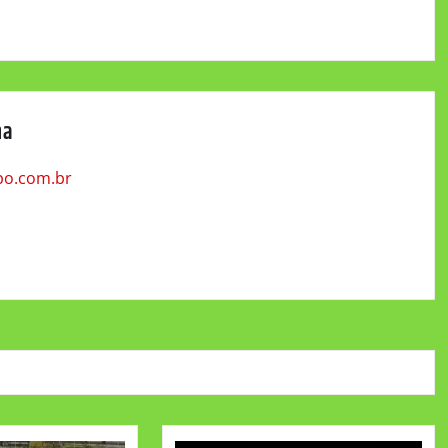
na
po.com.br