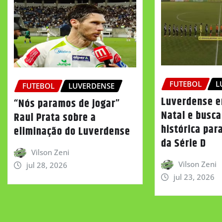
FUTEBOL
L
FUTEBOL
LUVERDENSE
Luverdense e
“Nós paramos de jogar”
Natal e busca
Raul Prata sobre a
histórica par
eliminação do Luverdense
da Série D
Vilson Zeni
Vilson Zeni
jul 28, 2026
jul 23, 2026