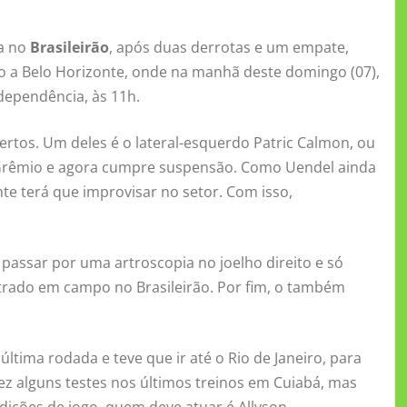
ia no
Brasileirão
, após duas derrotas e um empate,
mo a Belo Horizonte, onde na manhã deste domingo (07),
dependência, às 11h.
ertos. Um deles é o lateral-esquerdo Patric Calmon, ou
o Grêmio e agora cumpre suspensão. Como Uendel ainda
te terá que improvisar no setor. Com isso,
 passar por uma artroscopia no joelho direito e só
trado em campo no Brasileirão. Por fim, o também
última rodada e teve que ir até o Rio de Janeiro, para
ez alguns testes nos últimos treinos em Cuiabá, mas
dições de jogo, quem deve atuar é Allyson.