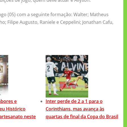
ngo (05) com a seguinte formação: Walter; Matheus
o; Filipe Augusto, Raniele e Ceppelini; Jonathan Cafu,
abores e
Inter perde de 2 a 1 para o
eu Histórico
Corinthians, mas avança às
 artesanato neste
quartas de final da Copa do Brasil