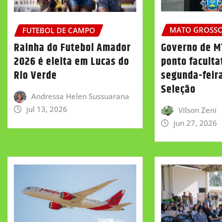
MATO GROSS
FUTEBOL DE CAMPO
Governo de M
Rainha do Futebol Amador
ponto faculta
2026 é eleita em Lucas do
segunda-feira
Rio Verde
Seleção
Andressa Helen Sussuarana
jul 13, 2026
Vilson Zeni
jun 27, 2026