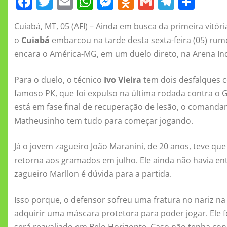
F
T
E
W
M
O
G
T
S
a
w
m
h
e
d
m
el
h
Cuiabá, MT, 05 (AFI) – Ainda em busca da primeira vitór
c
it
ai
at
ss
n
ai
e
a
o
Cuiabá
embarcou na tarde desta sexta-feira (05) ru
e
te
l
s
e
o
l
gr
re
encara o América-MG, em um duelo direto, na Arena In
b
r
A
n
kl
a
o
p
g
a
m
Para o duelo, o técnico
Ivo Vieira
tem dois desfalques c
famoso PK, que foi expulso na última rodada contra 
o
p
er
ss
está em fase final de recuperação de lesão, o comandan
k
ni
Matheusinho tem tudo para começar jogando.
ki
Já o jovem zagueiro João Maranini, de 20 anos, teve que
retorna aos gramados em julho. Ele ainda não havia en
zagueiro Marllon é dúvida para a partida.
Isso porque, o defensor sofreu uma fratura no nariz na 
adquirir uma máscara protetora para poder jogar. Ele f
será reavaliado em Belo Horizonte. Caso não tenha con