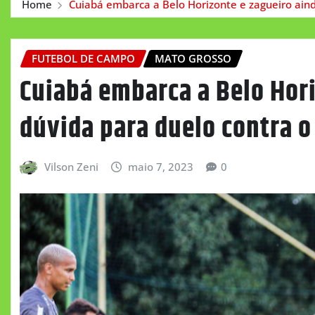
Home
Cuiabá embarca a Belo Horizonte e zagueiro ain
FUTEBOL DE CAMPO
MATO GROSSO
Cuiabá embarca a Belo Hori
dúvida para duelo contra 
Vilson Zeni
maio 7, 2023
0