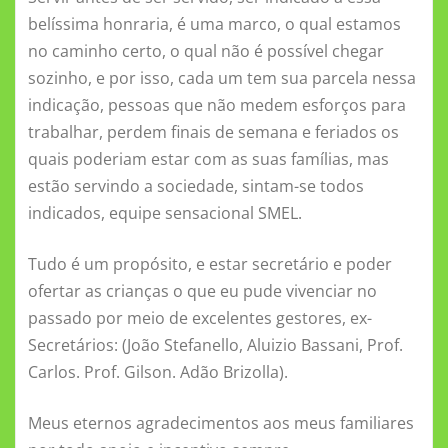
o
p
g
a
m
belíssima honraria, é uma marco, o qual estamos
no caminho certo, o qual não é possível chegar
o
p
er
ss
sozinho, e por isso, cada um tem sua parcela nessa
k
ni
indicação, pessoas que não medem esforços para
ki
trabalhar, perdem finais de semana e feriados os
quais poderiam estar com as suas famílias, mas
estão servindo a sociedade, sintam-se todos
indicados, equipe
sensacional SMEL.
Tudo é um propósito, e estar secretário e poder
ofertar as crianças o que eu pude vivenciar no
passado por meio de excelentes gestores, ex-
Secretários: (João Stefanello, Aluizio Bassani, Prof.
Carlos. Prof. Gilson. Adão Brizolla).
Meus eternos agradecimentos aos meus familiares