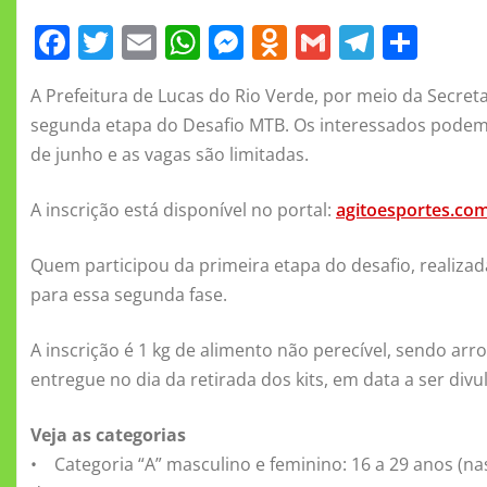
F
T
E
W
M
O
G
T
S
a
w
m
h
e
d
m
el
h
A Prefeitura de Lucas do Rio Verde, por meio da Secretar
c
it
ai
at
ss
n
ai
e
a
segunda etapa do Desafio MTB. Os interessados podem se
e
te
l
s
e
o
l
gr
re
de junho e as vagas são limitadas.
b
r
A
n
kl
a
o
p
g
a
m
A inscrição está disponível no portal:
agitoesportes.com
o
p
er
ss
Quem participou da primeira etapa do desafio, realiza
k
ni
para essa segunda fase.
ki
A inscrição é 1 kg de alimento não perecível, sendo arro
entregue no dia da retirada dos kits, em data a ser div
Veja as categorias
• Categoria “A” masculino e feminino: 16 a 29 anos (na