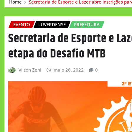
Home
Secretaria de Esporte e Lazer abre inscrições pa
EVENTO
LUVERDENSE
PREFEITURA
Secretaria de Esporte e Laz
etapa do Desafio MTB
Vilson Zeni
maio 26, 2022
0