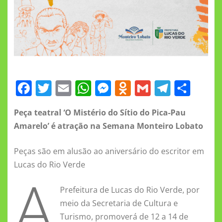
F
T
E
W
M
O
G
T
S
a
w
m
h
e
d
m
el
h
Peça teatral ‘O Mistério do Sítio do Pica-Pau
c
it
ai
at
ss
n
ai
e
a
Amarelo’ é atração na Semana Monteiro Lobato
e
te
l
s
e
o
l
gr
re
b
r
A
n
kl
a
Peças são em alusão ao aniversário do escritor em
o
p
g
a
m
Lucas do Rio Verde
A
o
p
er
ss
Prefeitura de Lucas do Rio Verde, por
k
ni
meio da Secretaria de Cultura e
ki
Turismo, promoverá de 12 a 14 de